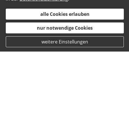
alle Cookies erlauben
nur notwendige Cookies
weitere Einstellungen
Das sagen meine Kunden:
M.
am 31.01.2025:
Beratungskompetenz:
Produktqualität: